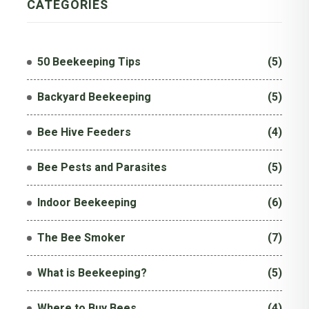
CATEGOR
IES
50 Beekeeping Tips
(5)
Backyard Beekeeping
(5)
Bee Hive Feeders
(4)
Bee Pests and Parasites
(5)
Indoor Beekeeping
(6)
The Bee Smoker
(7)
What is Beekeeping?
(5)
Where to Buy Bees
(4)