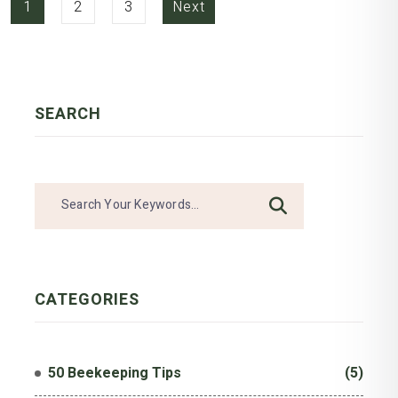
1
2
3
Next
SEARCH
CATEGOR
IES
50 Beekeeping Tips
(5)