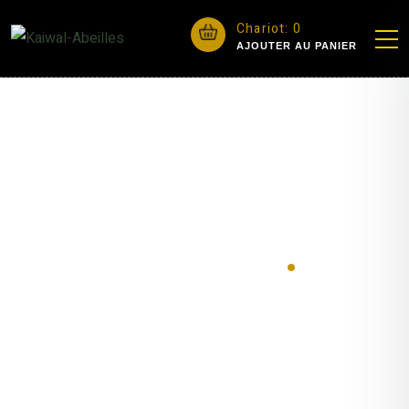
Chariot:
0
AJOUTER AU PANIER
Des produits
.
ACCUEIL
Produits
PÉDAGOGIE & ESSAIMS
ESSAIMS
buckfast