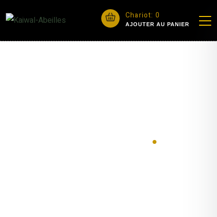
Chariot:
0
AJOUTER AU PANIER
Des produits
.
ACCUEIL
Produits
pédagogie & essaims